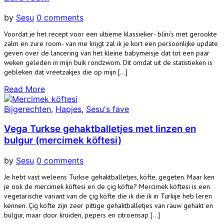
by
Sesu
0 comments
Voordat je het recept voor een ultieme klassieker- blini’s met gerookte
zalm en zure room- van me krijgt zal ik je kort een persoonlijke update
geven over de lancering van het kleine babymeisje dat tot een paar
weken geleden in mijn buik rondzwom. Dit omdat uit de statistieken is
gebleken dat vreetzakjes die op mijn […]
Read More
Bijgerechten
,
Hapjes
,
Sesu's fave
Vega Turkse gehaktballetjes met linzen en
bulgur (mercimek köftesi)
by
Sesu
0 comments
Je hebt vast weleens Turkse gehaktballetjes, köfte, gegeten. Maar ken
je ook de mercimek köftesi en de çig köfte? Mercimek köftesi is een
vegetarische variant van de çig köfte die ik die ik in Turkije heb leren
kennen. Çig köfte zijn zeer pittige gehaktballetjes van rauw gehakt en
bulgur, maar door kruiden, pepers en citroensap […]