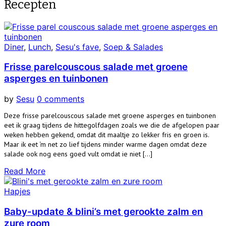
Recepten
Diner
,
Lunch
,
Sesu's fave
,
Soep & Salades
Frisse parelcouscous salade met groene
asperges en tuinbonen
by
Sesu
0 comments
Deze frisse parelcouscous salade met groene asperges en tuinbonen
eet ik graag tijdens de hittegolfdagen zoals we die de afgelopen paar
weken hebben gekend, omdat dit maaltje zo lekker fris en groen is.
Maar ik eet ‘m net zo lief tijdens minder warme dagen omdat deze
salade ook nog eens goed vult omdat ie niet […]
Read More
Hapjes
Baby-update & blini’s met gerookte zalm en
zure room