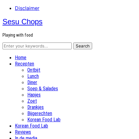
Disclaimer
Sesu Chops
Playing with food
Home
Recepten
Ontbijt
Lunch
Diner
Soep & Salades
Hapjes
Zoet
Drankjes
Bijgerechten
Korean Food Lab
Korean Food Lab
Reviews
In de media