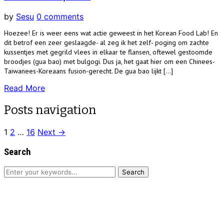
by
Sesu
0 comments
Hoezee! Er is weer eens wat actie geweest in het Korean Food Lab! En
dit betrof een zeer geslaagde- al zeg ik het zelf- poging om zachte
kussentjes met gegrild vlees in elkaar te flansen, oftewel gestoomde
broodjes (gua bao) met bulgogi. Dus ja, het gaat hier om een Chinees-
Taiwanees-Koreaans fusion-gerecht. De gua bao lijkt […]
Read More
Posts navigation
1
2
…
16
Next →
Search