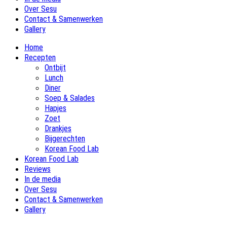
Over Sesu
Contact & Samenwerken
Gallery
Home
Recepten
Ontbijt
Lunch
Diner
Soep & Salades
Hapjes
Zoet
Drankjes
Bijgerechten
Korean Food Lab
Korean Food Lab
Reviews
In de media
Over Sesu
Contact & Samenwerken
Gallery