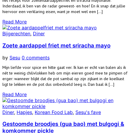
het recept voor zoetenaardappelfriet en sriracha mayonaise.
Inderdaad, ik ben van de radar geweest- en hoe! En ik snap dat jullie
hiervoor een verklaring eisen, want je moet wel een […]
Read More
Bijgerechten
,
Diner
Zoete aardappel friet met sriracha mayo
by
Sesu
0 comments
Mijn liefde voor spice en hitte gaat ver. Ik kan er echt van balen als ik
nét te weinig chilivlokken heb om mijn eieren goed mee te pimpen of
erger: wanneer blijkt dat de pot sambal op zijn zijkant in de koelkast
ligt te lekken en de pot dus onbedoeld leeg is. Dan baal ik […]
Read More
Diner
,
Hapjes
,
Korean Food Lab
,
Sesu's fave
Gestoomde broodjes (gua bao) met bulgogi &
komkommer pickle